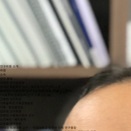
前 비판과 대안을 위한 사회복지학회 회장
조승민
글랜스미디어(Glance Media) 대표
<스타트업 위클리> 발행인
김현아
前 서울시 청년허브 연구협력실장
前 LAB2050 기획실장
前 한국여성단체연합 정책팀 부장
안정철
법무법인 정솔 여의도분사무소 파트너 변호사
前 법무법인 선해 변호사
서울특별시 공익변호사
이사
이사
이사
감사
연구위원 소개
​위원
소속
연구 분야
최영준 연구위원장
연세대 행정학과 교수 · 복지국가연구센터 소장
복지국가·사회정책/ 인구구조 변화 대응 (저출산·고령화)
/ 사회투자·전환정책 (인구·기후·디지털)
고동현 연구위원
기후솔루션 기후금융팀장
기후 · 참성장지표
김운영 연구위원
전북대 사회복지학과 교수
노인복지 · 복지정책
김현철 연구위원