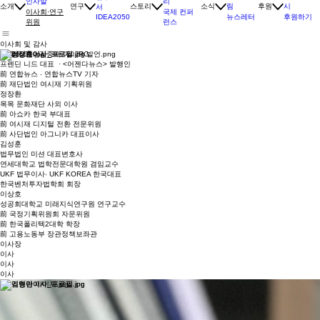
비전 및 미션
활동 스토
소식 & 알
투명경영공
연구 보고
리
인사말
림
시
소개
연구
스토리
소식
후원
서
국제 컨퍼
이사회·연구
뉴스레터
후원하기
IDEA2050
런스
위원
이사회 및 감사
김중배
프렌딘 니드 대표 · <어젠다뉴스> 발행인
前 연합뉴스 · 연합뉴스TV 기자
前 재단법인 여시재 기획위원
정장환
목목 문화재단 사외 이사
前 아쇼카 한국 부대표
前 여시재 디지털 전환 전문위원
前 사단법인 아그니카 대표이사
김성훈
법무법인 미션 대표변호사
연세대학교 법학전문대학원 겸임교수
UKF 법무이사· UKF KOREA 한국대표
한국벤처투자법학회 회장
이상호
성공회대학교 미래지식연구원 연구교수
前 국정기획위원회 자문위원
前 한국폴리텍2대학 학장
前 고용노동부 장관정책보좌관
이사장
이사
이사
이사
최영준
연세대학교 행정학과 교수 · 복지국가연구센터 소장
前 East Asian Social Policy Research Network 의장