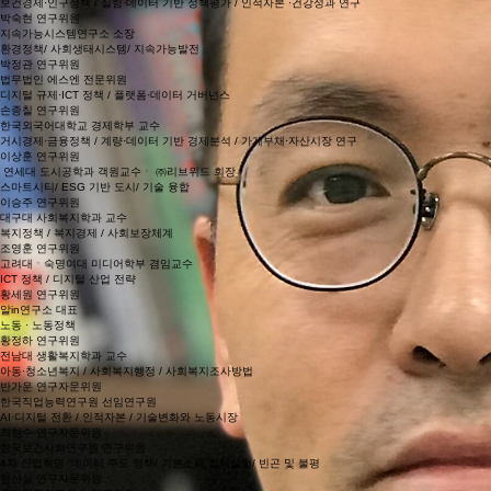
연세대 의과대학 교수 ㆍ 연세대학교 인구와 인재 연구원장
보건경제·인구정책 / 실험·데이터 기반 정책평가 / 인적자본 ·건강성과 연구
박숙현 연구위원
지속가능시스템연구소 소장
환경정책/ 사회생태시스템/ 지속가능발전
박정관 연구위원
법무법인 에스엔 전문위원
디지털 규제·ICT 정책 / 플랫폼·데이터 거버넌스
손종칠 연구위원
한국외국어대학교 경제학부 교수
거시경제·금융정책 / 계량·데이터 기반 경제분석 / 가계부채·자산시장 연구
이상훈 연구위원
연세대 도시공학과 객원교수ㆍ ㈜리브위드 회장
스마트시티/ ESG 기반 도시/ 기술 융합
이승주 연구위원
대구대 사회복지학과 교수
복지정책 / 복지경제 / 사회보장체계
조영훈 연구위원
고려대ㆍ숙명여대 미디어학부 겸임교수
ICT 정책 / 디지털 산업 전략
황세원 연구위원
알in연구소 대표
노동 · 노동정책
황정하 연구위원
전남대 생활복지학과 교수
아동·청소년복지 / 사회복지행정 / 사회복지조사방법
반가운 연구자문위원
한국직업능력연구원 선임연구원
AI·디지털 전환 / 인적자본 / 기술변화와 노동시장
최현수 연구자문위원
한국보건사회연구원 연구위원
4차 산업혁명· 데이터 주도 정책/ 기본소득 정책실험/ 빈곤 및 불평